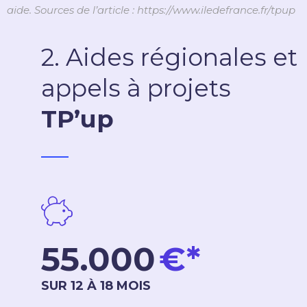
aide. Sources de l’article : https://www.iledefrance.fr/tpup
2. Aides régionales et
appels à projets
TP’up
_____
55.000
€*
SUR 12 À 18 MOIS