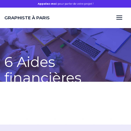
Appelez-moi
pour parler de votre projet !
GRAPHISTE À PARIS
6 Aides
financières
Home
/
6 Aides financières